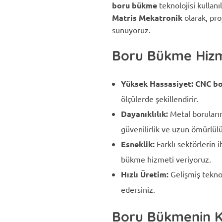
boru bükme
teknolojisi kullanı
Matris Mekatronik
olarak, pro
sunuyoruz.
Boru Bükme Hizme
Yüksek Hassasiyet:
CNC b
ölçülerde şekillendirir.
Dayanıklılık:
Metal boruların
güvenilirlik ve uzun ömürlül
Esneklik:
Farklı sektörlerin 
bükme hizmeti veriyoruz.
Hızlı Üretim:
Gelişmiş teknol
edersiniz.
Boru Bükmenin Ku