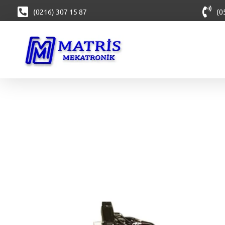
(0216) 307 15 87
(0
Matris Mekatronik
CNC Boru Büküm | Boru Bükme Hizmeti | Metal İşleme | Kaynaklı İmalat