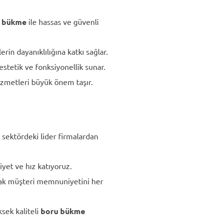
 bükme
ile hassas ve güvenli
lerin dayanıklılığına katkı sağlar.
stetik ve fonksiyonellik sunar.
zmetleri büyük önem taşır.
 sektördeki lider firmalardan
yet ve hız katıyoruz.
arak müşteri memnuniyetini her
sek kaliteli
boru bükme