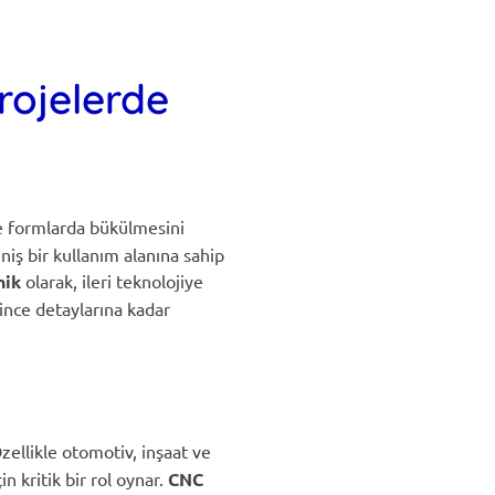
rojelerde
 ve formlarda bükülmesini
iş bir kullanım alanına sahip
nik
olarak, ileri teknolojiye
ince detaylarına kadar
Özellikle otomotiv, inşaat ve
n kritik bir rol oynar.
CNC