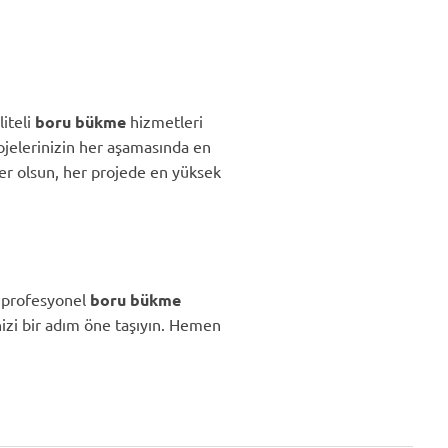
iteli
boru bükme
hizmetleri
ojelerinizin her aşamasında en
şler olsun, her projede en yüksek
n profesyonel
boru bükme
izi bir adım öne taşıyın. Hemen