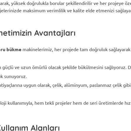
larak, yüksek doğrulukla borular şekillendirilir ve her projeye özel
jelerinizde maksimum verimlilik ve kalite elde etmenizi sağla
timizin Avantajları
oru bükme
makinelerimiz, her projede tam doğruluk sağlayarak b
 güçlü ve uzun ömürlü olacak şekilde bükülmesini sağlıyoruz. Day
ük sunuyoruz.
ihtiyaçlarına uygun olarak, çelik, alüminyum, paslanmaz çelik gib
oji kullanımıyla, hem tekli projeler hem de seri üretimlerde hızlı
llanım Alanları