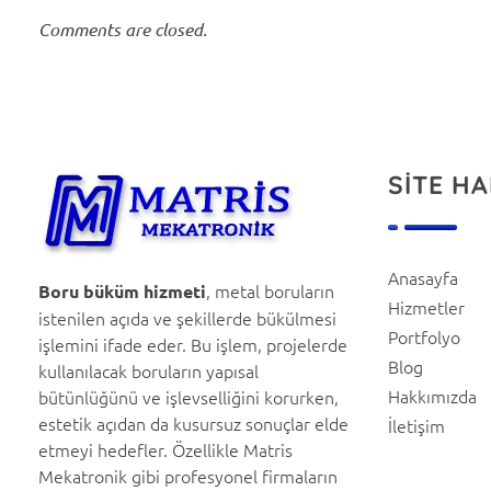
Comments are closed.
SİTE HA
Matris Mekatronik
CNC Boru Büküm | Boru Bükme Hizmeti | Metal İşleme | Kaynaklı İmalat
Anasayfa
, metal boruların
Boru büküm hizmeti
Hizmetler
istenilen açıda ve şekillerde bükülmesi
Portfolyo
işlemini ifade eder. Bu işlem, projelerde
Blog
kullanılacak boruların yapısal
Hakkımızda
bütünlüğünü ve işlevselliğini korurken,
estetik açıdan da kusursuz sonuçlar elde
İletişim
etmeyi hedefler. Özellikle Matris
Mekatronik gibi profesyonel firmaların