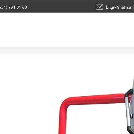
531) 791 81 60
bilgi@matrism