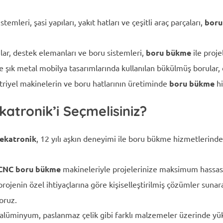
temleri, şasi yapıları, yakıt hatları ve çeşitli araç parçaları,
boru
lar, destek elemanları ve boru sistemleri,
boru bükme
ile proje
şık metal mobilya tasarımlarında kullanılan bükülmüş borular, e
riyel makinelerin ve boru hatlarının üretiminde
boru bükme
hi
atronik’i Seçmelisiniz?
ekatronik
, 12 yılı aşkın deneyimi ile boru bükme hizmetlerinde
CNC boru bükme
makineleriyle projelerinize maksimum hassasi
rojenin özel ihtiyaçlarına göre kişiselleştirilmiş çözümler sun
oruz.
 alüminyum, paslanmaz çelik gibi farklı malzemeler üzerinde yük