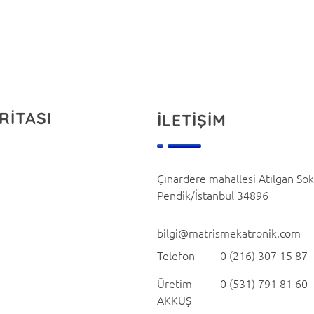
RİTASI
İLETİŞİM
Çınardere mahallesi Atılgan So
Pendik/İstanbul 34896
bilgi@matrismekatronik.com
Telefon – 0 (216) 307 15 87
Üretim – 0 (531) 791 81 60 
AKKUŞ