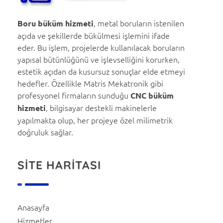
Matris Mekatronik
CNC Boru Büküm | Boru Bükme Hizmeti | Metal İşleme | Kaynaklı İmalat
, metal boruların istenilen
Boru büküm hizmeti
açıda ve şekillerde bükülmesi işlemini ifade
eder. Bu işlem, projelerde kullanılacak boruların
yapısal bütünlüğünü ve işlevselliğini korurken,
estetik açıdan da kusursuz sonuçlar elde etmeyi
hedefler. Özellikle Matris Mekatronik gibi
profesyonel firmaların sunduğu
CNC büküm
, bilgisayar destekli makinelerle
hizmeti
yapılmakta olup, her projeye özel milimetrik
doğruluk sağlar.
SİTE HARİTASI
Anasayfa
Hizmetler