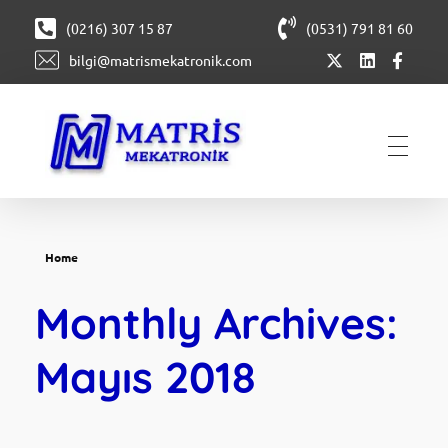
(0216) 307 15 87
(0531) 791 81 60
bilgi@matrismekatronik.com
Matris Mekatronik
CNC Boru Büküm | Boru Bükme Hizmeti | Metal İşleme | Kaynaklı İmalat
Home
Monthly Archives:
Mayıs 2018